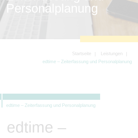
zu sichern.
Personalplanung
Tracking- und Targeting-Cookies
Diese Cookies sind erforderlich, um
unsere Website auf Ihre Bedürfnisse hin
zu optimieren. Hierzu gehört eine
bedarfsgerechte Gestaltung und
fortlaufende Verbesserung unseres
Angebotes einschließlich der
Verknüpfung zu Social-Media-
Angeboten von z.B. Facebook und
Startseite
Leistungen
LinkedIn.
edtime – Zeiterfassung und Personalplanung
Betreibercookies
Diese Cookies sind erforderlich, um z.B.
Google Maps zu nutzen oder
eingebettete Videos abspielen zu
können.
edtime – Zeiterfassung und Personalplanung
edtime –