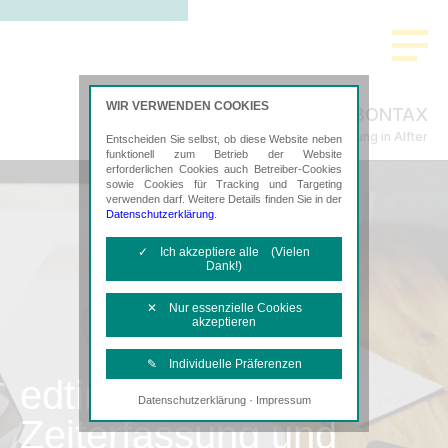
WIR VERWENDEN COOKIES
BONTAX
Steuerberatung in Alfter
Entscheiden Sie selbst, ob diese Website neben
funktionell zum Betrieb der Website
erforderlichen Cookies auch Betreiber-Cookies
sowie Cookies für Tracking und Targeting
verwenden darf. Weitere Details finden Sie in der
Datenschutzerklärung
.
✓ Ich akzeptiere alle (Vielen
Dank!)
✕ Nur essenzielle Cookies
akzeptieren
✎ Individuelle Präferenzen
edtime
·
Datenschutzerklärung
Impressum
Notwendige Cookies
Zeiterfassung und
Diese Cookies sind erforderlich, um die
grundlegende Funktionalität der Website