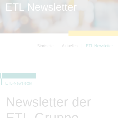
zu sichern.
ETL Newsletter
Tracking- und Targeting-Cookies
Diese Cookies sind erforderlich, um
unsere Website auf Ihre Bedürfnisse hin
zu optimieren. Hierzu gehört eine
bedarfsgerechte Gestaltung und
fortlaufende Verbesserung unseres
Angebotes einschließlich der
Verknüpfung zu Social-Media-
Angeboten von z.B. Facebook und
Startseite
Aktuelles
ETL-Newsletter
LinkedIn.
Betreibercookies
Diese Cookies sind erforderlich, um z.B.
Google Maps zu nutzen oder
eingebettete Videos abspielen zu
können.
ETL-Newsletter
Newsletter der
ETL-Gruppe