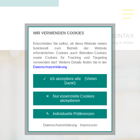
WIR VERWENDEN COOKIES
BONTAX
Steuerberatung in Alfter
Entscheiden Sie selbst, ob diese Website neben
funktionell zum Betrieb der Website
erforderlichen Cookies auch Betreiber-Cookies
sowie Cookies für Tracking und Targeting
verwenden darf. Weitere Details finden Sie in der
Datenschutzerklärung
.
✓ Ich akzeptiere alle (Vielen
Dank!)
✕ Nur essenzielle Cookies
akzeptieren
✎ Individuelle Präferenzen
·
Datenschutzerklärung
Impressum
Notwendige Cookies
Diese Cookies sind erforderlich, um die
grundlegende Funktionalität der Website