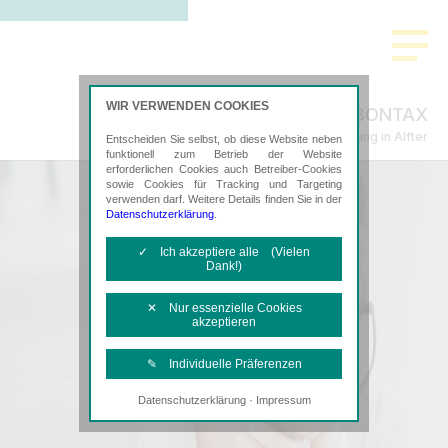
WIR VERWENDEN COOKIES
BONTAX
Steuerberatung in Alfter
Entscheiden Sie selbst, ob diese Website neben
funktionell zum Betrieb der Website
erforderlichen Cookies auch Betreiber-Cookies
sowie Cookies für Tracking und Targeting
verwenden darf. Weitere Details finden Sie in der
Datenschutzerklärung
.
✓ Ich akzeptiere alle (Vielen
Dank!)
✕ Nur essenzielle Cookies
akzeptieren
✎ Individuelle Präferenzen
·
Datenschutzerklärung
Impressum
Notwendige Cookies
Diese Cookies sind erforderlich, um die
grundlegende Funktionalität der Website