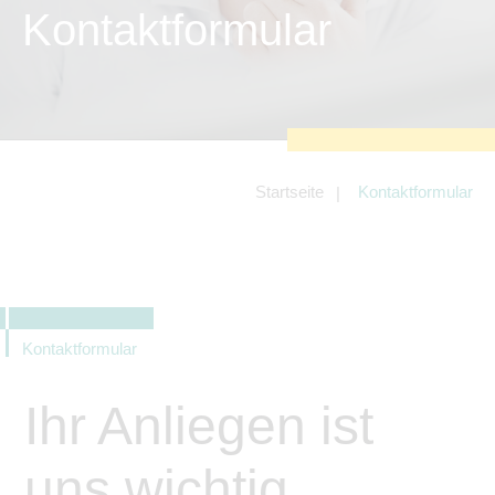
zu sichern.
Kontaktformular
Tracking- und Targeting-Cookies
Diese Cookies sind erforderlich, um
unsere Website auf Ihre Bedürfnisse hin
zu optimieren. Hierzu gehört eine
bedarfsgerechte Gestaltung und
fortlaufende Verbesserung unseres
Angebotes einschließlich der
Verknüpfung zu Social-Media-
Angeboten von z.B. Facebook und
Startseite
Kontaktformular
LinkedIn.
Betreibercookies
Diese Cookies sind erforderlich, um z.B.
Google Maps zu nutzen oder
eingebettete Videos abspielen zu
können.
Kontaktformular
Ihr Anliegen ist
uns wichtig.