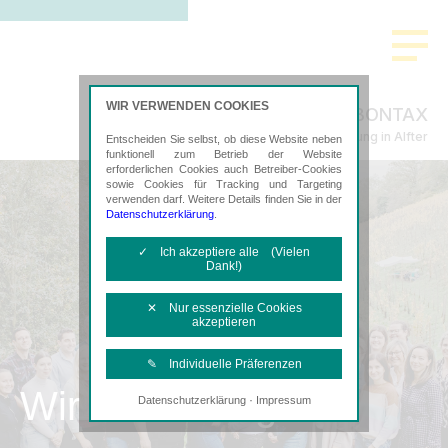
WIR VERWENDEN COOKIES
BONTAX
Steuerberatung in Alfter
Entscheiden Sie selbst, ob diese Website neben
funktionell zum Betrieb der Website
erforderlichen Cookies auch Betreiber-Cookies
sowie Cookies für Tracking und Targeting
verwenden darf. Weitere Details finden Sie in der
Datenschutzerklärung
.
✓ Ich akzeptiere alle (Vielen
Dank!)
✕ Nur essenzielle Cookies
akzeptieren
✎ Individuelle Präferenzen
Wir als Arbeitgeber
·
Datenschutzerklärung
Impressum
Notwendige Cookies
Diese Cookies sind erforderlich, um die
grundlegende Funktionalität der Website