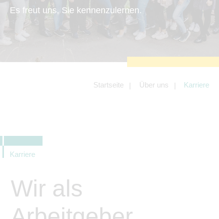
zu sichern.
Es freut uns, Sie kennenzulernen.
Tracking- und Targeting-Cookies
Diese Cookies sind erforderlich, um
unsere Website auf Ihre Bedürfnisse hin
zu optimieren. Hierzu gehört eine
bedarfsgerechte Gestaltung und
fortlaufende Verbesserung unseres
Angebotes einschließlich der
Verknüpfung zu Social-Media-
Angeboten von z.B. Facebook und
Startseite
Über uns
Karriere
LinkedIn.
Betreibercookies
Diese Cookies sind erforderlich, um z.B.
Google Maps zu nutzen oder
eingebettete Videos abspielen zu
können.
Karriere
Wir als
Arbeitgeber